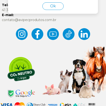
Telefones SAC:
Ok
41 3346-5544 / 41-99134-2385
E-mail:
contato@avipecprodutos.com.br