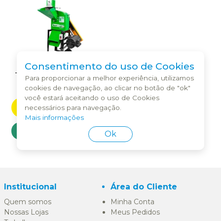
Consentimento do uso de Cookies
Triturador Trapp Trf-300
Para proporcionar a melhor experiência, utilizamos
3Cv 60Hz Monofasico
cookies de navegação, ao clicar no botão de "ok"
127/220V
você estará aceitando o uso de Cookies
INDISPONÍVEL
necessários para navegação.
Mais informações
COMPRAR
Ok
Institucional
Área do Cliente
Quem somos
Minha Conta
Nossas Lojas
Meus Pedidos