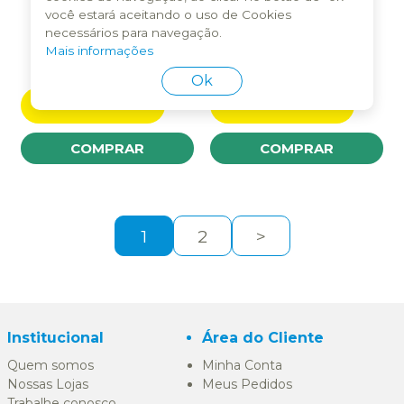
você estará aceitando o uso de Cookies
necessários para navegação.
CARABINA DE PRESSAO
CARABINA DE PRESSAO
Mais informações
CBC B19-Z 5.5MM NITRO
CBC JADE MAIS 4.5MM
CORONHA MADEIRA
POLIPROPILENO TAN
Ok
INDISPONÍVEL
INDISPONÍVEL
COMPRAR
COMPRAR
1
2
>
Institucional
Área do Cliente
Quem somos
Minha Conta
Nossas Lojas
Meus Pedidos
Trabalhe conosco