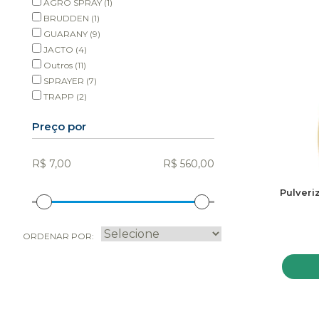
AGRO SPRAY
(1)
BRUDDEN
(1)
GUARANY
(9)
JACTO
(4)
Outros
(11)
SPRAYER
(7)
TRAPP
(2)
Preço por
Pulveri
ORDENAR POR: