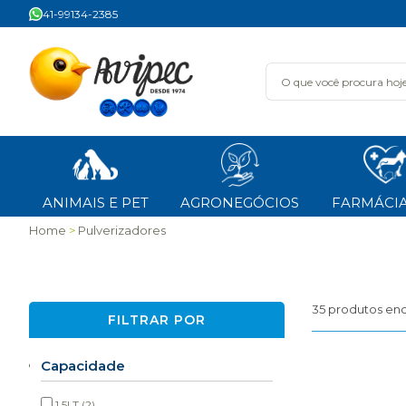
41-99134-2385
ANIMAIS E PET
AGRONEGÓCIOS
FARMÁCIA
Home
Pulverizadores
35
produtos en
FILTRAR POR
Capacidade
1,5LT
(2)