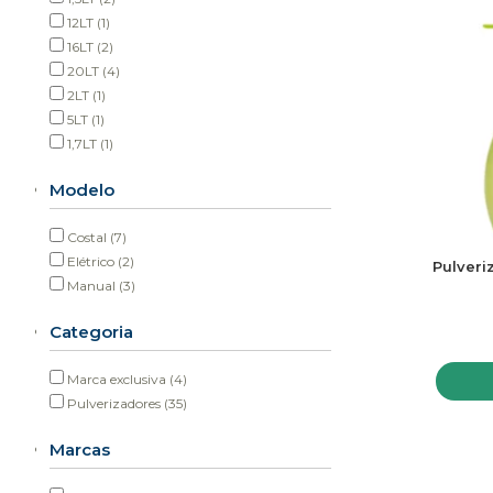
12LT
(1)
16LT
(2)
20LT
(4)
2LT
(1)
5LT
(1)
1,7LT
(1)
Modelo
Costal
(7)
Elétrico
(2)
Pulveri
Manual
(3)
Categoria
Marca exclusiva
(4)
Pulverizadores
(35)
Marcas