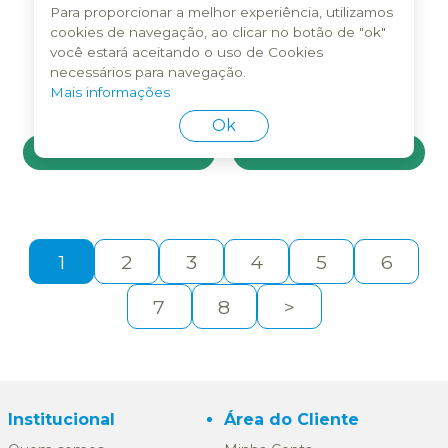
Para proporcionar a melhor experiência, utilizamos
cookies de navegação, ao clicar no botão de "ok"
CANTO LINDO CALCIO
CASCO E PELO 500GR
você estará aceitando o uso de Cookies
20ML
necessários para navegação.
Mais informações
R$
19,90
R$
122,90
Ok
COMPRAR
COMPRAR
1
2
3
4
5
6
7
8
>
Institucional
Área do Cliente