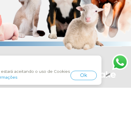
O - CURITIBA PR
tivos. Preços e condições de
ê estará aceitando o uso de Cookies
iedade da Avipec. É proibida a
Ok
ormações