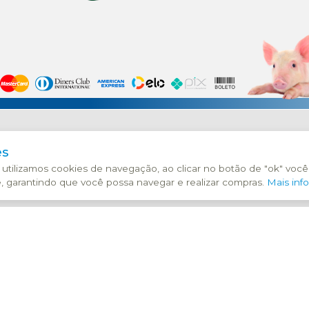
.878.592/0001-25 | BR 116, KM 107,5 Nº19992 - PINHEIRINH
es
promoções, descontos e parcerias expostos aqui não são cumula
, utilizamos cookies de navegação, ao clicar no botão de "ok" voc
internet. As fotos, textos e layout aqui veiculados são de propr
, garantindo que você possa navegar e realizar compras.
Mais inf
ização total e parcial sem nossa autorização.