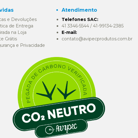
vidas
Atendimento
cas e Devoluções
Telefones SAC:
itica de Entrega
41 3346-5544 / 41-99134-2385
irada na Loja
E-mail:
te Grátis
contato@avipecprodutos.com.br
urança e Privacidade