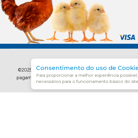
AVIPEC MARTINS AGRONEGÓCIOS | CNPJ 06
Consentimento do uso de Cooki
©2025
TODOS OS DIREITOS RESERVADOS.
Eventuais 
Para proporcionar a melhor experiência possível
pagamento são exclusivos para compras em nosso site via 
necessários para o funcionamento básico do site
util