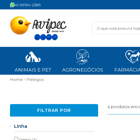
41-99134-2385
ANIMAIS E PET
AGRONEGÓCIOS
FARMÁCIA
Home
Pelegos
4
produtos enc
FILTRAR POR
Linha
Pelego
(3)