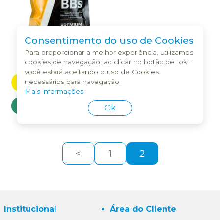
Consentimento do uso de Cookies
ESFERA PLASTICA BBS
Para proporcionar a melhor experiência, utilizamos
0,20GR ROSSI 6MM COM
cookies de navegação, ao clicar no botão de "ok"
1000UND
você estará aceitando o uso de Cookies
INDISPONÍVEL
necessários para navegação.
Mais informações
COMPRAR
Ok
<
1
2
Institucional
Área do Cliente