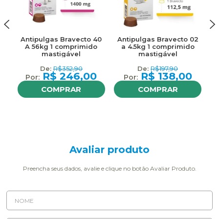
Antipulgas Bravecto 40
Antipulgas Bravecto 02
An
A 56kg 1 comprimido
a 4.5kg 1 comprimido
mastigável
mastigável
R$
352,90
R$
197,90
R$
246,00
R$
138,00
COMPRAR
COMPRAR
Avaliar produto
Preencha seus dados, avalie e clique no botão Avaliar Produto.