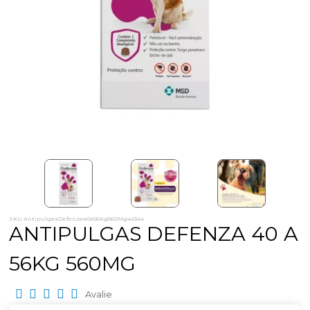
SKU AntipulgasDefenza40a56Kg560Mg44344
ANTIPULGAS DEFENZA 40 A
56KG 560MG
Avalie