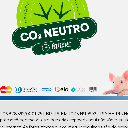
.878.592/0001-25 | BR 116, KM 107,5 Nº19992 - PINHEIRINH
promoções, descontos e parcerias expostos aqui não são cumula
internet. As fotos, textos e layout aqui veiculados são de propr