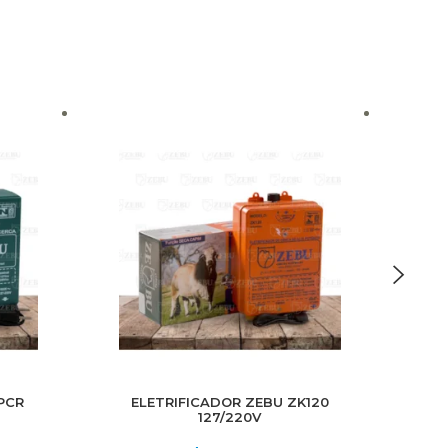
PCR
ELETRIFICADOR ZEBU ZK120
E
127/220V