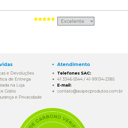
vidas
Atendimento
cas e Devoluções
Telefones SAC:
itica de Entrega
41 3346-5544 / 41-99134-2385
irada na Loja
E-mail:
te Grátis
contato@avipecprodutos.com.br
urança e Privacidade