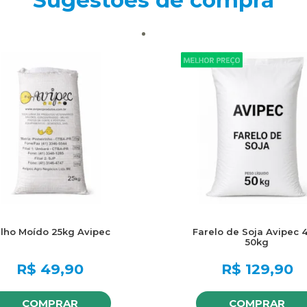
Sugestões de compra
ilho Moído 25kg Avipec
Farelo de Soja Avipec 
50kg
R$
49,90
R$
129,90
COMPRAR
COMPRAR