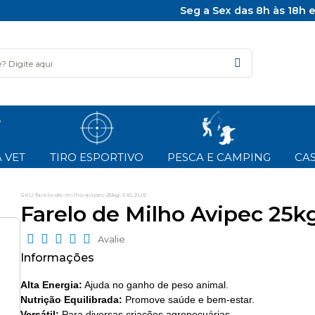
Seg a Sex das 8h às 18h 
 VET
TIRO ESPORTIVO
PESCA E CAMPING
CAS
SKU farelo-de-milho-avipec-25kg-SXGZUE
Farelo de Milho Avipec 25k
Avalie
Alta Energia:
Ajuda no ganho de peso animal.
Nutrição Equilibrada:
Promove saúde e bem-estar.
Versátil:
Para diversas criações agropecuárias.