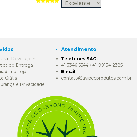
vidas
Atendimento
cas e Devoluções
Telefones SAC:
itica de Entrega
41 3346-5544 / 41-99134-2385
irada na Loja
E-mail:
te Grátis
contato@avipecprodutos.com.br
urança e Privacidade