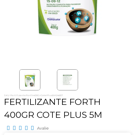
SKU FertilizanteForth400GrCotePlus5M24657
FERTILIZANTE FORTH
400GR COTE PLUS 5M
Avalie