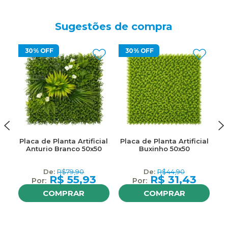
Sugestões de compra
30% OFF
30% OFF
Placa de Planta Artificial
Placa de Planta Artificial
Pl
Anturio Branco 50x50
Buxinho 50x50
B
R$
79,90
R$
44,90
R$
55,93
R$
31,43
COMPRAR
COMPRAR