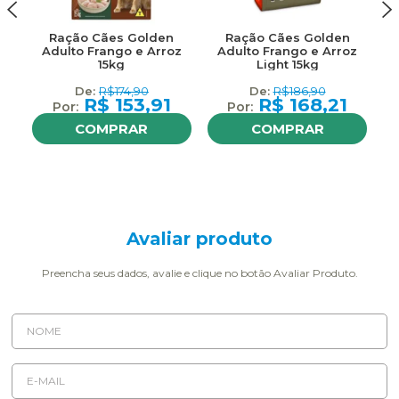
Ração Cães Golden
Ração Cães Golden
Adulto Frango e Arroz
Adulto Frango e Arroz
15kg
Light 15kg
M
R$
174,90
R$
186,90
R$
153,91
R$
168,21
COMPRAR
COMPRAR
Avaliar produto
Preencha seus dados, avalie e clique no botão Avaliar Produto.