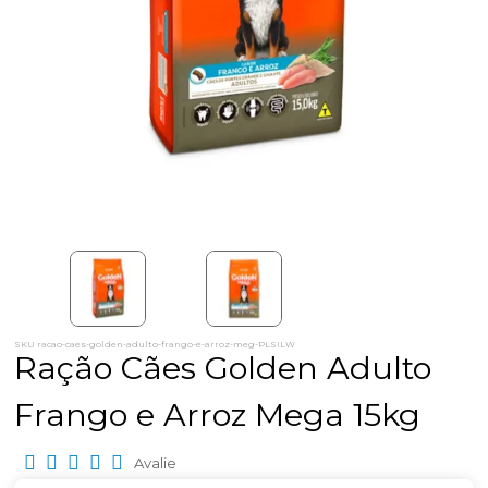
SKU racao-caes-golden-adulto-frango-e-arroz-meg-PLSILW
Ração Cães Golden Adulto
Frango e Arroz Mega 15kg
Avalie