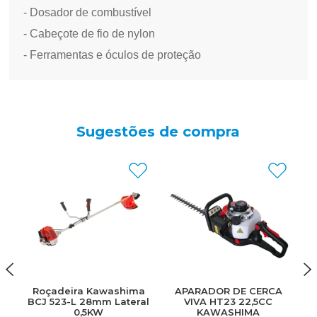
- Dosador de combustível
- Cabeçote de fio de nylon
- Ferramentas e óculos de proteção
Sugestões de compra
Roçadeira Kawashima
APARADOR DE CERCA
C
BCJ 523-L 28mm Lateral
VIVA HT23 22,5CC
M
0,5KW
KAWASHIMA