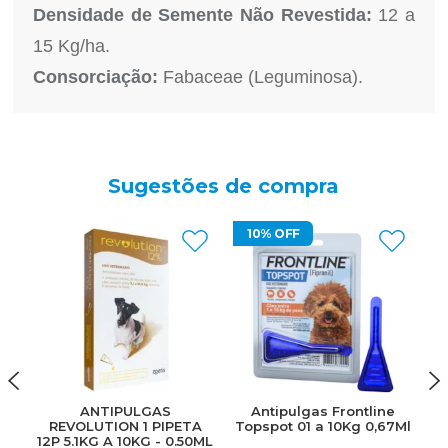
Densidade de Semente Não Revestida:
12 a
15 Kg/ha.
Consorciação:
Fabaceae (Leguminosa).
Sugestões de compra
10% OFF
ANTIPULGAS
Antipulgas Frontline
An
REVOLUTION 1 PIPETA
Topspot 01 a 10Kg 0,67Ml
12P 5.1KG A 10KG - 0.50ML