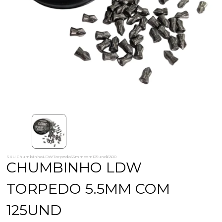
SKU ChumbinhoLDWTorpedo55mmcom125und6300
CHUMBINHO LDW
TORPEDO 5.5MM COM
125UND