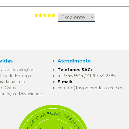
vidas
Atendimento
cas e Devoluções
Telefones SAC:
itica de Entrega
41 3346-5544 / 41-99134-2385
irada na Loja
E-mail:
te Grátis
contato@avipecprodutos.com.br
urança e Privacidade