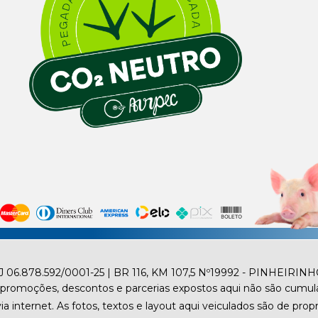
.878.592/0001-25 | BR 116, KM 107,5 Nº19992 - PINHEIRINH
promoções, descontos e parcerias expostos aqui não são cumula
internet. As fotos, textos e layout aqui veiculados são de propr