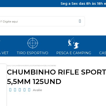
Seg a Sex das 8h às 18h 
 VET
TIRO ESPORTIVO
PESCA E CAMPING
CAS
SKU CHUMBINHORIFLESPORT55MM125UND18195
CHUMBINHO RIFLE SPOR
5,5MM 125UND
Avalie