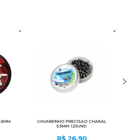
.5MM
CHUMBINHO PRECISAO CHAKAL
5.5MM 125UND
R$
26,90