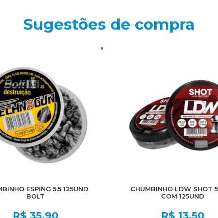
Sugestões de compra
BINHO ESPING 5.5 125UND
CHUMBINHO LDW SHOT 5
BOLT
COM 125UND
R$
35,90
R$
13,50